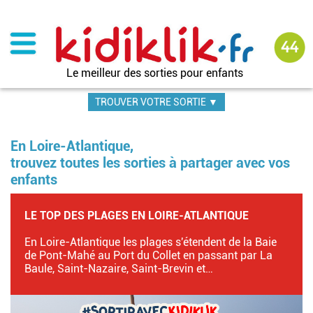
Aller
au
contenu
principal
Le meilleur des sorties pour enfants
TROUVER VOTRE SORTIE ▼
En Loire-Atlantique,
trouvez toutes les sorties à partager avec vos
enfants
LE TOP DES PLAGES EN LOIRE-ATLANTIQUE
En Loire-Atlantique les plages s'étendent de la Baie
de Pont-Mahé au Port du Collet en passant par La
Baule, Saint-Nazaire, Saint-Brevin et…