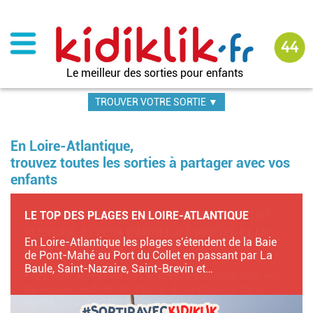
Aller
au
contenu
principal
Le meilleur des sorties pour enfants
TROUVER VOTRE SORTIE ▼
En Loire-Atlantique,
trouvez toutes les sorties à partager avec vos
enfants
LE TOP DES PLAGES EN LOIRE-ATLANTIQUE
En Loire-Atlantique les plages s'étendent de la Baie
de Pont-Mahé au Port du Collet en passant par La
Baule, Saint-Nazaire, Saint-Brevin et…