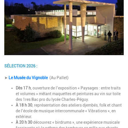
SÉLECTION 2026 :
Description
➤
Le Musée du Vignoble
(Au Pallet)
Dès 17 h
, ouverture de l’exposition « Paysages : entre traits
et volumes » mêlant maquettes et peintures au vin sur toile
des 1res Bac pro du lycée Charles-Péguy.
À 18 h 30
, représentation des ateliers djembés, folk et chant
de l’école de musique intercommunale « Vibrations », en
extérieur.
À 20 h 30
découvrez « birdrums », une expérience musicale