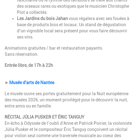
fascinante où le rythme des tambours se mêle aux chants
des oiseaux rares ou exotiques que le musicien Christophe
Piot a collectés.
Les Jardins du bois Jahan
vous régalera avec ses fouées à
base de produits bios et locaux. Un stand de dégustation
d’un vignoble local sera présent pour vous faire découvrir
ses vins.
Animations gratuites / bar et restauration payants.
Sans réservation.
Entrée libre, de 17h à 22h
➤
Musée d'arts de Nantes
Le musée ouvre ses portes gratuitement pour la Nuit européenne
des musées 2026, un moment privilégié pour le découvrir la nuit,
entre amis ou en famille.
RÉCITAL JÚLIA PUSKER ET ÉRIC TANGUY
En écho à Odyssée de l’oubli d’Anne et Patrick Poirier, la violoniste
Jùlia Pusker et le compositeur Éric Tanguy conçoivent un récital
pour violon seul comme une traversée musicale au coeur des