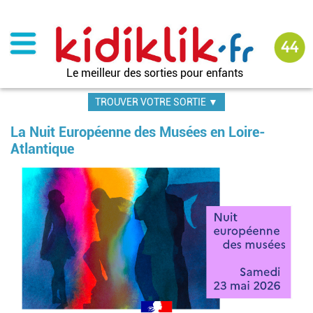
Aller
au
contenu
principal
Le meilleur des sorties pour enfants
TROUVER VOTRE SORTIE ▼
La Nuit Européenne des Musées en Loire-
Atlantique
Image