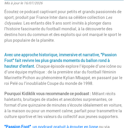
Mis à jour le 16/07/2026
Introduction
Écoutez ce podcast captivant pour petits et grands passionnés de
sport, produit par France Inter dans sa célèbre collection
Les
Odyssées
. Les enfants dès 9 ans sont invités à plonger dans
l'histoire fascinante du football mondial, à la découverte des
destins hors du commun et des exploits qui ont marqué le sport le
plus populaire de la planète.
Paragraphes
Description
Avec une approche historique, immersive et narrative, "Passion
Foot" fait revivre les plus grands moments du ballon rond à
hauteur d'enfant.
Chaque épisode explore l’épopée d’une icône ou
d’une équipe mythique : de la première star du football féminin
Marinette Pichon au phénomène Kylian Mbappé, en passant par le
roi Pelé ou l'inoubliable Coupe du monde de 1998.
Pourquoi Kidiklik vous recommande ce podcast :
Mêlant récits
haletants, bruitages de stades et anecdotes surprenantes, ce
format d'une quinzaine de minutes s'écoute idéalement en voiture,
à la maison ou pour un moment calme, parfait pour transmettre la
culture sportive et les valeurs du collectif aux jeunes supporters.
"Passion Foot"
, un podcast gratuit à écouter en ligne
ou via