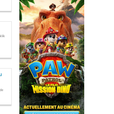
klik
u
 de