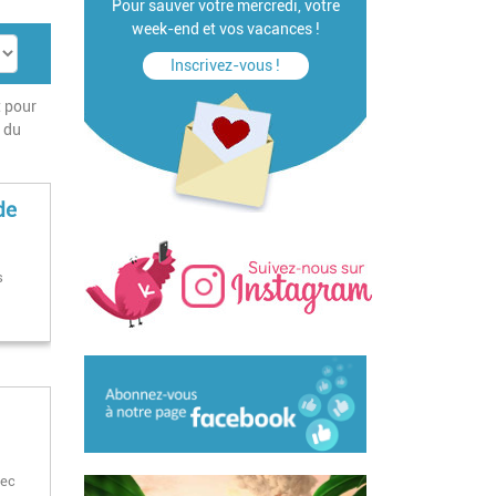
Pour sauver votre mercredi, votre
week-end et vos vacances !
Inscrivez-vous !
t pour
e du
de
s
vec