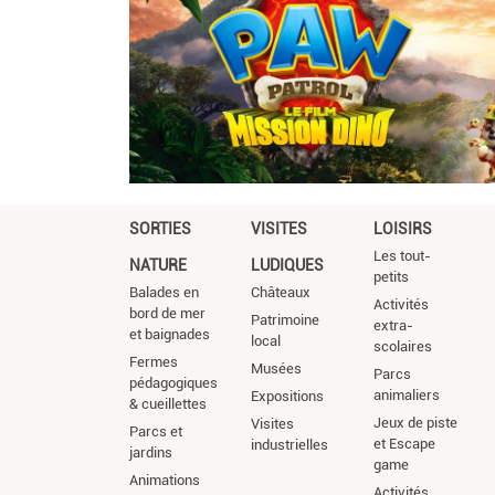
SORTIES
VISITES
LOISIRS
Les tout-
NATURE
LUDIQUES
petits
Balades en
Châteaux
Activités
bord de mer
Patrimoine
extra-
et baignades
local
scolaires
Fermes
Musées
Parcs
pédagogiques
animaliers
Expositions
& cueillettes
Jeux de piste
Visites
Parcs et
et Escape
industrielles
jardins
game
Animations
Activités