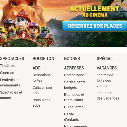
SPECTACLES
BOUGE TON
BONNES
SPÉCIAL
Théâtres
ADO
ADRESSES
VACANCES
Cinémas
Sensations
Photographe
Les temps
Festivals et
fortes
forts des
Sorties petits
événements
vacances
Cultiver son
budgets
Spectacles et
ado
Les stages
Boutiques et
concerts
des vacances
Bons plans
restaurants
ados
Guinguettes
Garde
d'enfants
Hébergements