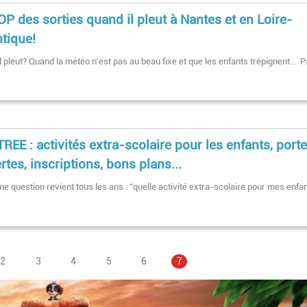
OP des sorties quand il pleut à Nantes et en Loire-
ntique!
l pleut? Quand la météo n'est pas au beau fixe et que les enfants trépignent... 
REE : activités extra-scolaire pour les enfants, port
rtes, inscriptions, bons plans...
e question revient tous les ans : "quelle activité extra-scolaire pour mes enfa
Page
2
Page
3
Pagination
Page
4
Page
5
Page
6
Page
7
courante