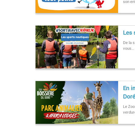
son en
Les 
De la s
vous…
En i
Dor
Le Zoo 
verdur