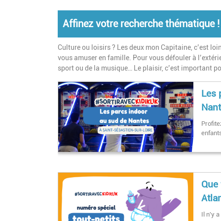
Affinez votre recherche thématique !
Culture ou loisirs ? Les deux mon Capitaine, c’est loin
vous amuser en famille. Pour vous défouler à l’extérie
sport ou de la musique… Le plaisir, c’est important po
Les 
Nant
Profit
enfant
Que 
Atla
Il n'y