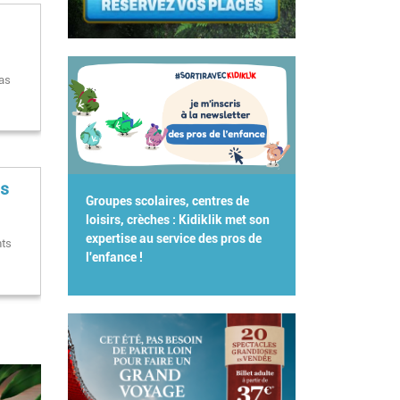
Pas
es
Groupes scolaires, centres de
loisirs, crèches : Kidiklik met son
expertise au service des pros de
nts
l'enfance !