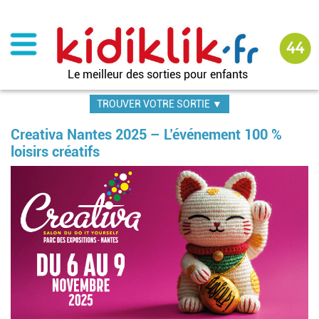
Aller
au
contenu
principal
Le meilleur des sorties pour enfants
TROUVER VOTRE SORTIE ▼
Creativa Nantes 2025 – L’événement 100 %
loisirs créatifs
Im