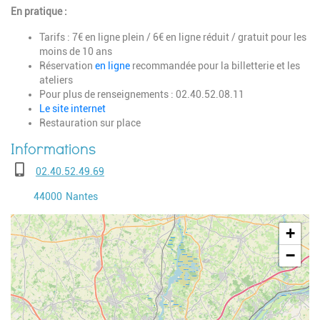
En pratique :
Tarifs : 7€ en ligne plein / 6€ en ligne réduit / gratuit pour les
moins de 10 ans
Réservation
en ligne
recommandée pour la billetterie et les
ateliers
Pour plus de renseignements : 02.40.52.08.11
Le site internet
Restauration sur place
Téléphone
02.40.52.49.69
Code postal
Ville
44000
Nantes
Geolocalisation
+
−