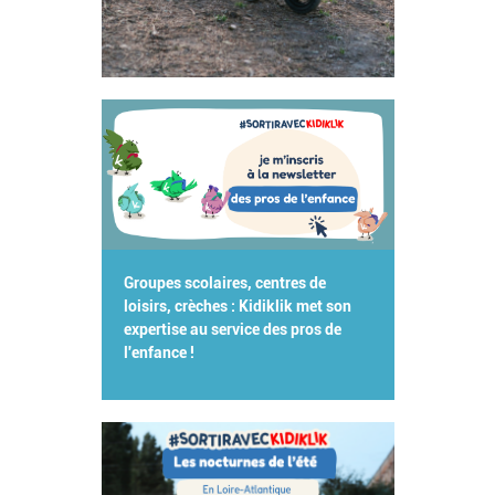
Groupes scolaires, centres de
loisirs, crèches : Kidiklik met son
expertise au service des pros de
l'enfance !