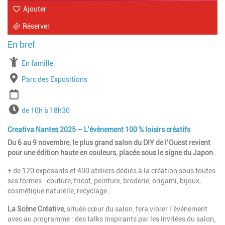
Ajouter
Réserver
À partir de
En famille
Lieu
Parc des Expositions
Période
Horaires
de 10h à 18h30
Creativa Nantes 2025 – L’événement 100 % loisirs créatifs
Du 6 au 9 novembre, le plus grand salon du DIY de l’Ouest revient
pour une édition haute en couleurs, placée sous le signe du Japon.
+ de 120 exposants et 400 ateliers dédiés à la création sous toutes
ses formes : couture, tricot, peinture, broderie, origami, bijoux,
cosmétique naturelle, recyclage…
La Scène Créative
, située cœur du salon, fera vibrer l’événement
avec au programme : des talks inspirants par les invitées du salon,