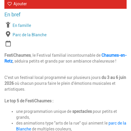
Ajouter
À partir de
En famille
Lieu
Parc de la Blanche
Période
FestiChaumes
, le Festival familial incontournable de
Chaumes-en-
Retz
,
séduira petits et grands par son ambiance chaleureuse !
C'est un festival local programmé sur plusieurs jours
du 3 au 6 juin
2026
où chacun pourra faire le plein d'émotions musicales et
artistiques.
Le top 5 de FestiChaumes :
une programmation unique de
spectacles
pour petits et
grands,
des animations type "arts de la rue" qui animent le
parc de la
Blanche
de multiples couleurs,