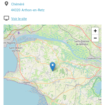
Adresse
Chéméré
Code postal
Ville
44320
Arthon-en-Retz
Voir le site
Geolocalisation
+
−