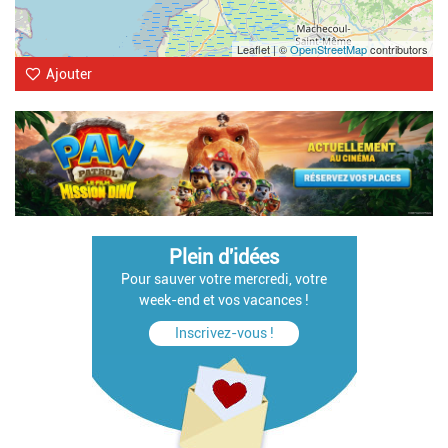
Leaflet | ©
OpenStreetMap
contributors
Ajouter
Plein d'idées
Pour sauver votre mercredi, votre
week-end et vos vacances !
Inscrivez-vous !