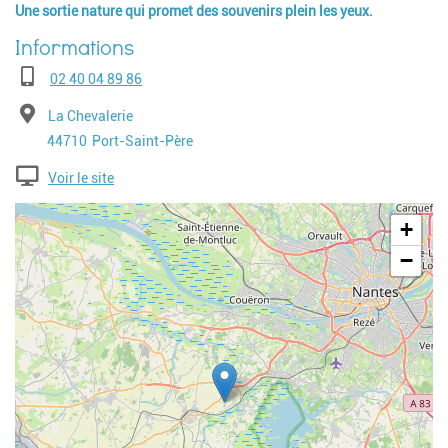
Une sortie nature qui promet des souvenirs plein les yeux.
Téléphone
02 40 04 89 86
Adresse
La Chevalerie
Code postal
Ville
44710
Port-Saint-Père
Voir le site
Geolocalisation
+
−