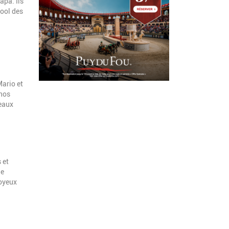
apa. Ils
cool des
Mario et
 nos
veaux
 et
le
joyeux