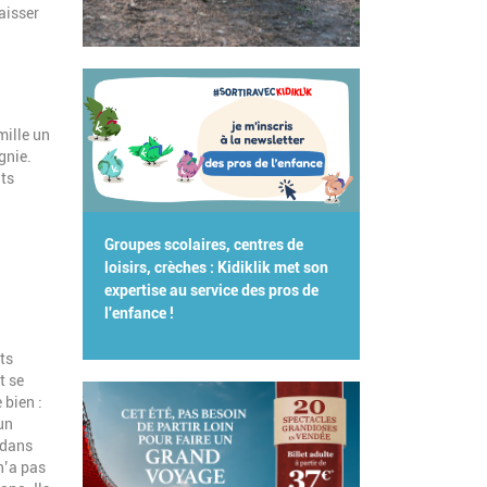
laisser
mille un
gnie.
its
Groupes scolaires, centres de
loisirs, crèches : Kidiklik met son
expertise au service des pros de
l'enfance !
ts
t se
 bien :
un
 dans
n’a pas