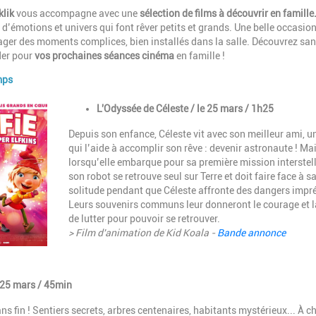
klik
vous accompagne avec une
sélection de films à découvrir en famille
d’émotions et univers qui font rêver petits et grands. Une belle occasio
partager des moments complices, bien installés dans la salle. Découvrez sa
der pour
vos prochaines séances cinéma
en famille !
mps
Description
L'Odyssée de Céleste / le 25 mars / 1h25
Depuis son enfance, Céleste vit avec son meilleur ami, un
qui l’aide à accomplir son rêve : devenir astronaute ! Ma
lorsqu’elle embarque pour sa première mission interstell
son robot se retrouve seul sur Terre et doit faire face à s
solitude pendant que Céleste affronte des dangers impr
Leurs souvenirs communs leur donneront le courage et l
de lutter pour pouvoir se retrouver.
> Film d'animation de Kid Koala -
Bande annonce
e 25 mars / 45min
s fin ! Sentiers secrets, arbres centenaires, habitants mystérieux... À 