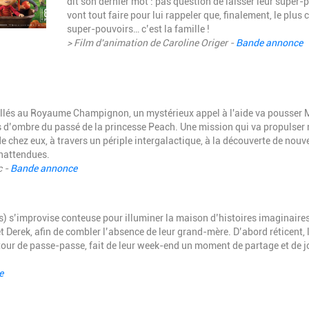
dit son dernier mot : pas question de laisser leur super-p
vont tout faire pour lui rappeler que, finalement, le plus 
super-pouvoirs… c’est la famille !
> Film d'animation de Caroline Origer -
Bande annonce
tallés au Royaume Champignon, un mystérieux appel à l'aide va pousser 
es d’ombre du passé de la princesse Peach. Une mission qui va propulser
 de chez eux, à travers un périple intergalactique, à la découverte de nou
inattendues.
c -
Bande annonce
s) s’improvise conteuse pour illuminer la maison d’histoires imaginaires
t Derek, afin de combler l’absence de leur grand-mère. D’abord réticent, 
un tour de passe-passe, fait de leur week-end un moment de partage et de 
e