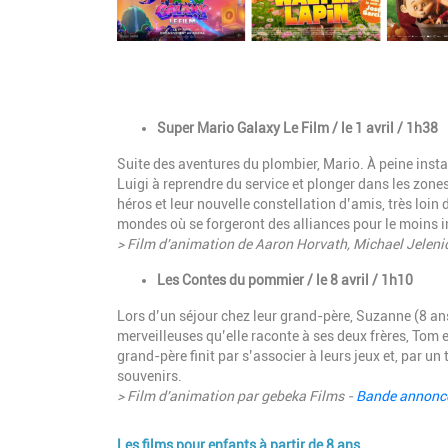
Description
Super Mario Galaxy Le Film / le 1 avril / 1h38
Suite des aventures du plombier, Mario. À peine ins
Luigi à reprendre du service et plonger dans les zon
héros et leur nouvelle constellation d’amis, très loin
mondes où se forgeront des alliances pour le moins 
> Film d'animation de Aaron Horvath, Michael Jeleni
Les Contes du pommier / le 8 avril / 1h10
Lors d’un séjour chez leur grand-père, Suzanne (8 an
merveilleuses qu’elle raconte à ses deux frères, Tom e
grand-père finit par s’associer à leurs jeux et, par 
souvenirs.
> Film d'animation par gebeka Films -
Bande annonc
Les films pour enfants à partir de 8 ans