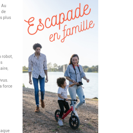
.
Au
n de
ns plus
 robot,
is
aire,
a
évus.
a force
chaque