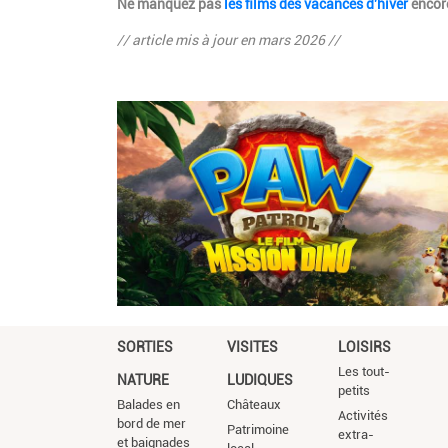
Ne manquez pas
les films des vacances d'hiver
encore
// article mis à jour en mars 2026 //
SORTIES
VISITES
LOISIRS
Les tout-
NATURE
LUDIQUES
petits
Balades en
Châteaux
Activités
bord de mer
Patrimoine
extra-
et baignades