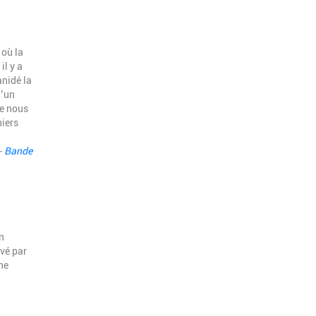
 où la
il y a
anidé la
d’un
ce nous
niers
-
Bande
un
evé par
ne