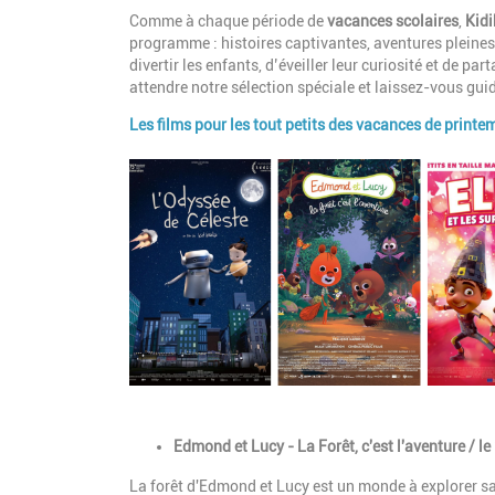
Introduction
Comme à chaque période de
vacances scolaires
,
Kidi
programme : histoires captivantes, aventures pleines 
divertir les enfants, d’éveiller leur curiosité et de 
attendre notre sélection spéciale et laissez-vous gui
Les films pour les tout petits des vacances de printe
Paragraphes
Image
Description
Edmond et Lucy - La Forêt, c'est l'aventure / l
La forêt d'Edmond et Lucy est un monde à explorer san