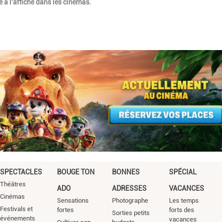
 à l'affiche dans les cinémas.
SPECTACLES
BOUGE TON
BONNES
SPÉCIAL
Théâtres
ADO
ADRESSES
VACANCES
Cinémas
Sensations
Photographe
Les temps
Festivals et
fortes
forts des
Sorties petits
événements
vacances