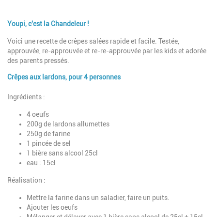
Introduction
Youpi, c'est la Chandeleur !
Voici une recette de crêpes salées rapide et facile. Testée,
approuvée, re-approuvée et re-re-approuvée par les kids et adorée
des parents pressés.
Crêpes aux lardons, pour 4 personnes
Paragraphes
Description
Ingrédients :
4 oeufs
200g de lardons allumettes
250g de farine
1 pincée de sel
1 bière sans alcool 25cl
eau : 15cl
Réalisation :
Mettre la farine dans un saladier, faire un puits.
Ajouter les oeufs
Mélanger et délayer avec 1 bière sans alcool de 25cl + 15cl