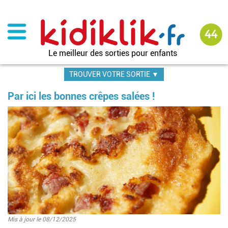
Aller
au
contenu
principal
Le meilleur des sorties pour enfants
TROUVER VOTRE SORTIE ▼
Par ici les bonnes crêpes salées !
Image
Mis à jour le 08/12/2025