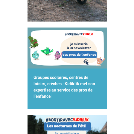
Groupes scolaires, centres de
loisirs, crèches : Kidiklik met son
expertise au service des pros de
l'enfance !