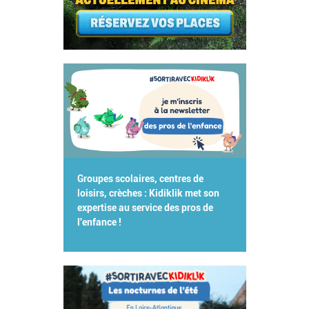
Groupes scolaires, centres de
loisirs, crèches : Kidiklik met son
expertise au service des pros de
l'enfance !