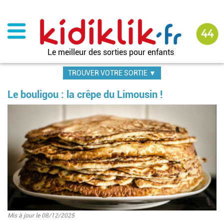
Aller
au
contenu
principal
Le meilleur des sorties pour enfants
TROUVER VOTRE SORTIE ▼
Le bouligou : la crêpe du Limousin !
Image
Mis à jour le 08/12/2025