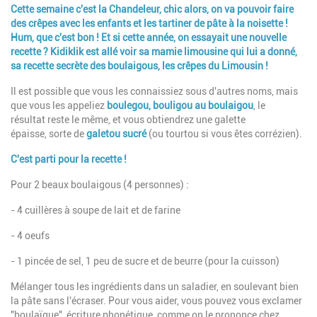
Introduction
Cette semaine c'est la Chandeleur, chic alors, on va pouvoir faire
des crêpes avec les enfants et les tartiner de pâte à la noisette !
Hum, que c'est bon ! Et si cette année, on essayait une nouvelle
recette ? Kidiklik est allé voir sa mamie limousine qui lui a donné,
sa recette secrète des boulaigous, les crêpes du Limousin !
Il est possible que vous les connaissiez sous d'autres noms, mais
que vous les appeliez
boulegou, bouligou au boulaigou
, le
résultat reste le même, et vous obtiendrez une galette
épaisse, sorte de
galetou sucré
(ou tourtou si vous êtes corrézien).
C'est parti pour la recette !
Pour 2 beaux boulaigous (4 personnes) :
- 4 cuillères à soupe de lait et de farine
- 4 oeufs
- 1 pincée de sel, 1 peu de sucre et de beurre (pour la cuisson)
Mélanger tous les ingrédients dans un saladier, en soulevant bien
la pâte sans l'écraser. Pour vous aider, vous pouvez vous exclamer
"boulaïgue", écriture phonétique, comme on le prononce chez