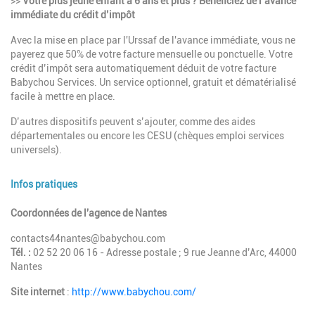
>>
Votre plus jeune enfant a
6 ans et plus ? Bénéficiez de l’avance
immédiate du crédit d’impôt
Avec la mise en place par l'Urssaf de l'avance immédiate, vous ne
payerez que 50% de votre facture mensuelle ou ponctuelle. Votre
crédit d’impôt sera automatiquement déduit de votre facture
Babychou Services. Un service optionnel, gratuit et dématérialisé
facile à mettre en place.
D’autres dispositifs peuvent s’ajouter, comme des aides
départementales ou encore les CESU (chèques emploi services
universels).
Infos pratiques
Description
Coordonnées de l'agence de Nantes
contacts44nantes@babychou.com
Tél. :
02 52 20 06 16 - Adresse postale ; 9 rue Jeanne d’Arc, 44000
Nantes
Site internet
:
http://www.babychou.com/