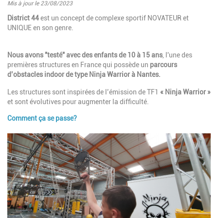
Mis à jour le 23/08/2023
Introduction
District 44
est un concept de complexe sportif NOVATEUR et
UNIQUE en son genre.
Nous avons "testé" avec des enfants de 10 à 15 ans
, l'une des
premières structures en France qui possède un
parcours
d’obstacles indoor de type Ninja Warrior à Nantes.
Les structures sont inspirées de l’émission de TF1
« Ninja Warrior »
et sont évolutives pour augmenter la difficulté.
Comment ça se passe?
Paragraphes
Image