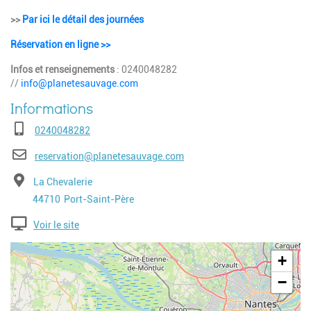
>>
Par ici le détail des journées
Réservation en ligne >>
Infos et renseignements
: 0240048282
//
info@planetesauvage.com
Téléphone
0240048282
E-mail
reservation@planetesauvage.com
Adresse
La Chevalerie
Code postal
Ville
44710
Port-Saint-Père
Voir le site
Geolocalisation
+
−