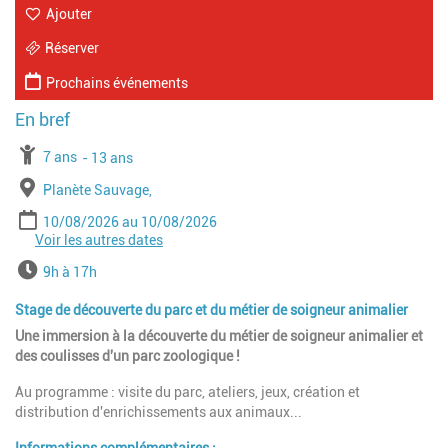
Ajouter
Réserver
Prochains événements
À partir de
7 ans
Jusqu'à l'age de
13 ans
Lieu
Planète Sauvage,
Période
Date de début
Date de fin
10/08/2026
10/08/2026
Voir les autres dates
Date de début
Date de fin
17/08/2026
17/08/2026
Date de début
Date de fin
24/08/2026
24/08/2026
Horaires
9h à 17h
Date de début
Date de fin
12/08/2026
12/08/2026
Date de début
Date de fin
19/08/2026
19/08/2026
Stage de découverte du parc et du métier de soigneur animalier
Une immersion à la découverte du métier de soigneur animalier et
des coulisses d'un parc zoologique !
Au programme : visite du parc, ateliers, jeux, création et
distribution d'enrichissements aux animaux...
Informations complémentaires :