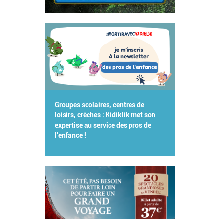
Groupes scolaires, centres de
loisirs, crèches : Kidiklik met son
expertise au service des pros de
l'enfance !