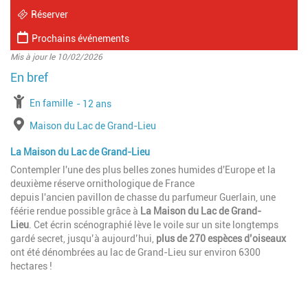
Réserver
Prochains événements
Mis à jour le 10/02/2026
à partir de
En famille
jusqu'à l'âge de
12 ans
Lieu
Maison du Lac de Grand-Lieu
La Maison du Lac de Grand-Lieu
Contempler l'une des plus belles zones humides d'Europe et la
deuxième réserve ornithologique de France
depuis l'ancien pavillon de chasse du parfumeur Guerlain, une
féérie rendue possible grâce à
La Maison du Lac de Grand-
Lieu
. Cet écrin scénographié lève le voile sur un site longtemps
gardé secret, jusqu’à aujourd’hui,
plus de 270 espèces d’oiseaux
ont été dénombrées au lac de Grand-Lieu sur environ 6300
hectares !