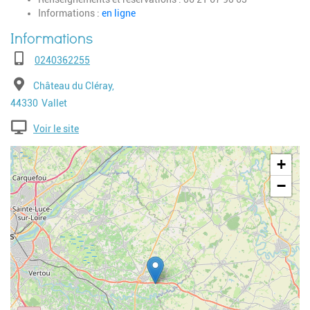
Informations :
en ligne
Téléphone
0240362255
Adresse
Château du Cléray,
Code postal
Ville
44330
Vallet
Voir le site
Geolocalisation
+
−