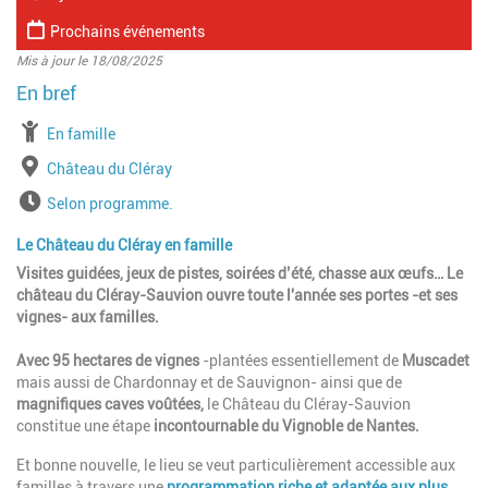
Prochains événements
Mis à jour le 18/08/2025
à partir de
En famille
Lieu
Château du Cléray
Horaires
Selon programme.
Le Château du Cléray en famille
Visites guidées, jeux de pistes, soirées d’été, chasse aux œufs… Le
château du Cléray-Sauvion ouvre toute l'année
ses portes -et ses
vignes-
aux familles.
Avec
95 hectares
de vignes
-plantées essentiellement de
Muscadet
mais aussi de Chardonnay et de Sauvignon- ainsi que de
magnifiques caves voûtées,
le Château du Cléray-Sauvion
constitue une étape
incontournable du Vignoble de Nantes.
Et bonne nouvelle, le lieu se veut particulièrement accessible aux
familles à travers une
programmation riche et adaptée aux plus