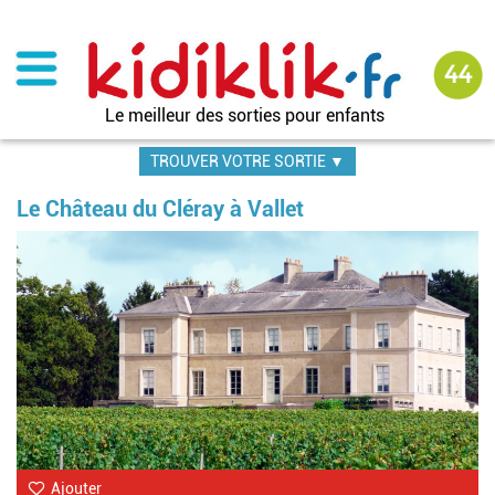
Aller
au
contenu
principal
Le meilleur des sorties pour enfants
TROUVER VOTRE SORTIE ▼
Le Château du Cléray à Vallet
Im
Ajouter