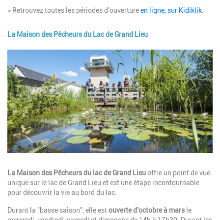
> Retrouvez toutes les périodes d'ouverture
en ligne, sur Kidiklik
.
La Maison des Pêcheurs du Lac de Grand Lieu
Image
Description
La Maison des Pêcheurs du lac de Grand Lieu
offre un point de vue
unique sur le lac de Grand Lieu et est une étape incontournable
pour découvrir la vie au bord du lac.
Durant la "basse saison", elle est
ouverte d'octobre à mars
le