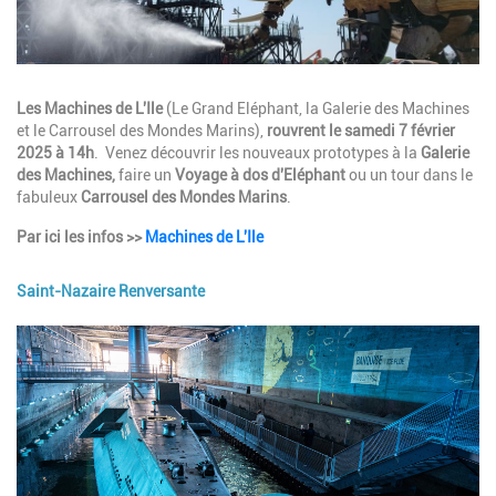
Description
Les Machines de L'Ile
(Le Grand Eléphant, la Galerie des Machines
et le Carrousel des Mondes Marins),
rouvrent le samedi 7 février
2025 à 14h
. Venez découvrir les nouveaux prototypes à la
Galerie
des Machines,
faire un
Voyage à dos d'Eléphant
ou un tour dans le
fabuleux
Carrousel des Mondes Marins
.
Par ici les infos >>
Machines de L'Ile
Saint-Nazaire Renversante
Image