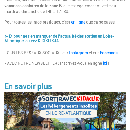
mercredi, vendredi, samedi et dimanche de 14h à 17h30. Durant les
vacances scolaires de la zone B
, elle est également ouverte du
mardi au dimanche de 14h à 17h30.
Pour toutes les infos pratiques, c'est
en ligne
que ça se passe.
➤ Et pour ne rien manquer de l'actualité des sorties en Loire-
Atlantique, suivez KIDIKLIK44
Description
- SUR LES RÉSEAUX SOCIAUX : sur
Instagram
et sur
Facebook
!
- AVEC NOTRE NEWSLETTER : inscrivez-vous en ligne
ici
!
En savoir plus