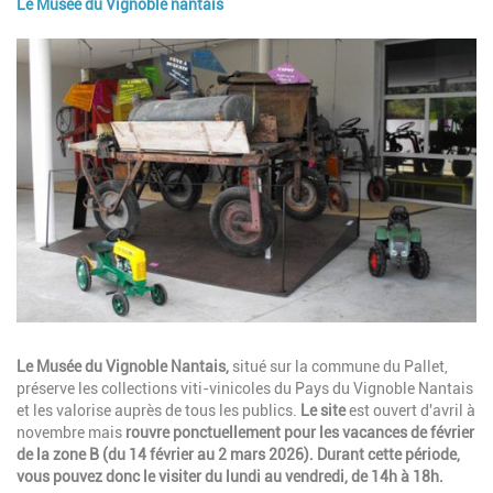
Le Musée du Vignoble nantais
Image
Description
Le Musée du Vignoble Nantais,
situé sur la commune du Pallet,
préserve les collections viti-vinicoles du Pays du Vignoble Nantais
et les valorise auprès de tous les publics.
Le site
est ouvert d'avril à
novembre mais
rouvre ponctuellement pour les vacances de février
de la zone B (du 14 février au 2 mars 2026). Durant cette période,
vous pouvez donc le visiter du lundi au vendredi, de 14h à 18h.