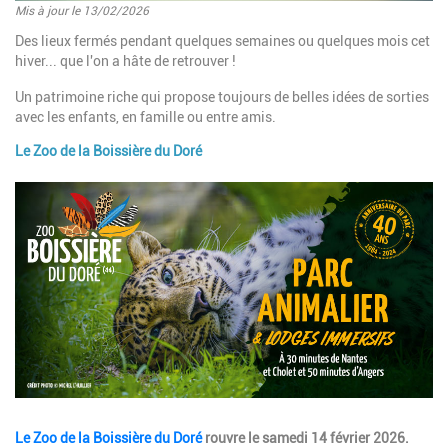
Mis à jour le 13/02/2026
Introduction
Des lieux fermés pendant quelques semaines ou quelques mois cet
hiver... que l'on a hâte de retrouver !
Un patrimoine riche
qui propose toujours de belles idées de sorties
avec les enfants, en famille ou entre amis.
Le Zoo de la Boissière du Doré
Paragraphes
Image
Description
Le Zoo de la Boissière du Doré
rouvre le samedi 14 février 2026.