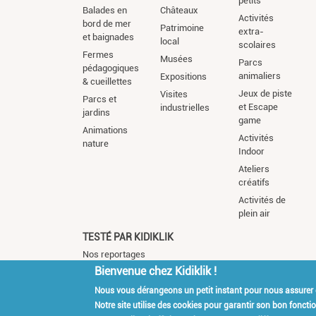
petits
Balades en
Châteaux
Activités
bord de mer
Patrimoine
extra-
et baignades
local
scolaires
Fermes
Musées
Parcs
pédagogiques
animaliers
Expositions
& cueillettes
Jeux de piste
Visites
Parcs et
et Escape
industrielles
jardins
game
Animations
Activités
nature
Indoor
Ateliers
créatifs
Activités de
plein air
TESTÉ PAR KIDIKLIK
Nos reportages
Bienvenue chez Kidiklik !
Nous vous dérangeons un petit instant pour nous assurer
Kidiklik Recrute
Qui es
Notre site utilise des cookies pour garantir son bon fonct