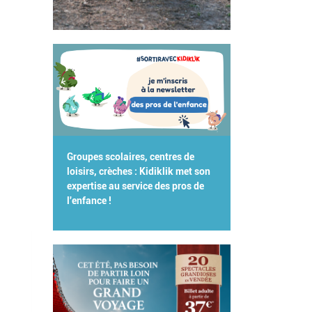
Groupes scolaires, centres de
loisirs, crèches : Kidiklik met son
expertise au service des pros de
l'enfance !