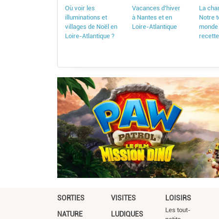
Où voir les
Vacances d'hiver
La chan
illuminations et
à Nantes et en
Notre t
villages de Noël en
Loire-Atlantique
monde
Loire-Atlantique ?
recette
SORTIES
VISITES
LOISIRS
Les tout-
NATURE
LUDIQUES