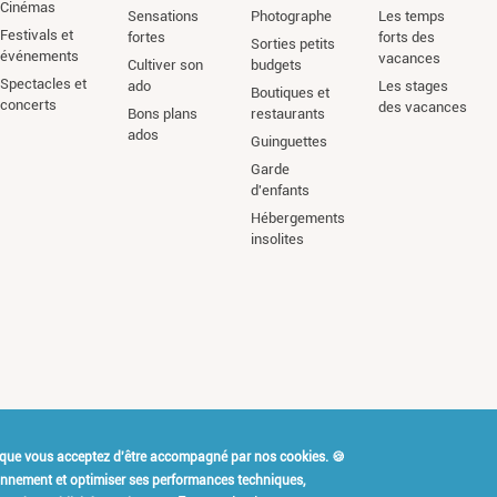
Cinémas
Sensations
Photographe
Les temps
Festivals et
fortes
forts des
Sorties petits
événements
vacances
Cultiver son
budgets
Spectacles et
ado
Les stages
Boutiques et
concerts
des vacances
Bons plans
restaurants
ados
Guinguettes
Garde
d'enfants
Hébergements
insolites
 que vous acceptez d'être accompagné par nos cookies. 🍪
t Kidiklik ?
Contact
Mention
ionnement et optimiser ses performances techniques,