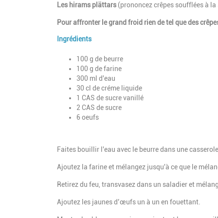
Introduction
Les hirams plättars
(prononcez crêpes soufflées à la
Pour affronter le grand froid rien de tel que des crêpes
Ingrédients
Paragraphes
Description
100 g de beurre
100 g de farine
300 ml d'eau
30 cl de créme liquide
1 CAS de sucre vanillé
2 CAS de sucre
6 oeufs
Description
Faites bouillir l'eau avec le beurre dans une casserole
Ajoutez la farine et mélangez jusqu'à ce que le mélan
Retirez du feu, transvasez dans un saladier et mélange
Ajoutez les jaunes d’œufs un à un en fouettant.