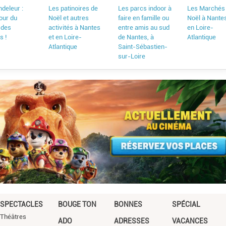
deleur :
Les patinoires de
Les parcs indoor à
Les Marchés
our du
Noël et autres
faire en famille ou
Noël à Nantes
 des
activités à Nantes
entre amis au sud
en Loire-
s !
et en Loire-
de Nantes, à
Atlantique
Atlantique
Saint-Sébastien-
sur-Loire
SPECTACLES
BOUGE TON
BONNES
SPÉCIAL
Théâtres
ADO
ADRESSES
VACANCES