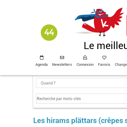
Aller
au
contenu
principal
Le meille
Agenda
Newsletters
Connexion
Favoris
Change
Les hirams plättars (crêpes 