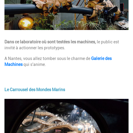
Description
Dans ce laboratoire où sont testées les machines,
le public est
invité à actionner les prototypes.
A Nantes, vous allez tomber sous le charme de
Galerie des
Machines
qui s'anime.
Le Carrousel des Mondes Marins
Image