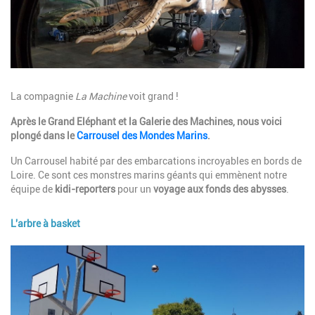
Description
La compagnie
La Machine
voit grand !
Après le Grand Eléphant et la Galerie des Machines, nous voici
plongé dans le
Carrousel des Mondes Marins
.
Un Carrousel habité par des embarcations incroyables en bords de
Loire. Ce sont ces monstres marins géants qui emmènent notre
équipe de
kidi-reporters
pour un
voyage aux fonds des abysses
.
L'arbre à basket
Image