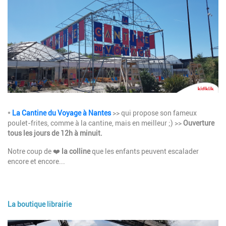
Description
*
La Cantine du Voyage à Nantes
>> qui propose son fameux
poulet-frites, comme à la cantine, mais en meilleur ;) >>
Ouverture
tous les jours de 12h à minuit.
Notre coup de ❤️
la colline
que les enfants peuvent escalader
encore et encore...
La boutique librairie
Image