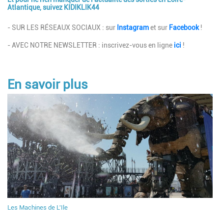
Atlantique, suivez KIDIKLIK44
Description
- SUR LES RÉSEAUX SOCIAUX : sur
Instagram
et sur
Facebook
!
- AVEC NOTRE NEWSLETTER : inscrivez-vous en ligne
ici
!
En savoir plus
Les Machines de L'Ile