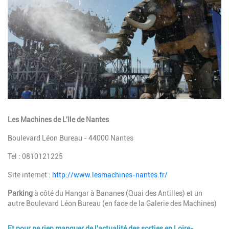
Description
Les Machines de L'Ile de Nantes
Boulevard Léon Bureau - 44000 Nantes
Tel : 0810121225
Site internet :
http://www.lesmachines-nantes.fr/
Parking
à côté du Hangar à Bananes (Quai des Antilles) et un
autre Boulevard Léon Bureau (en face de la Galerie des Machines)
Et pour ne rien manquer de l'actualité des sorties en Loire-