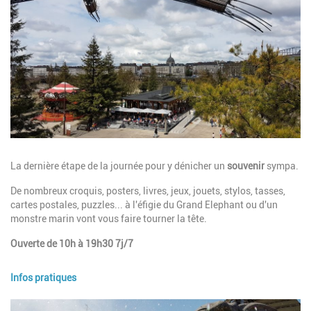
Description
La dernière étape de la journée pour y dénicher un
souvenir
sympa.
De nombreux croquis, posters, livres, jeux, jouets, stylos, tasses,
cartes postales, puzzles... à l'éfigie du Grand Elephant ou d'un
monstre marin vont vous faire tourner la tête.
Ouverte de 10h à 19h30 7j/7
Infos pratiques
Image