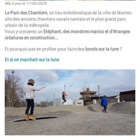
Mis à jour le 17/06/2025
Introduction
Le Parc des Chantiers
, un lieu emblématique de la ville de Nantes :
site des anciens chantiers navals nantais et le plus grand parc
urbain de la métropole.
Vous y croiserez un
Eléphant, des monstres marins et d'étranges
créatures en construction...
Et pourquoi pas en profiter pour faire des
bonds sur la lune
?
Et si on marchait sur la lune
Paragraphes
Image