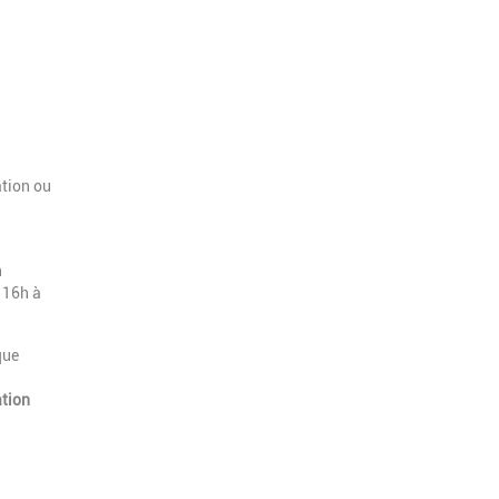
ation ou
n
 16h à
que
ation
.