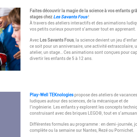
Description
Faites découvrir la magie de la science à vos enfants gr
stages chez
Les Savants Fous
!
À travers des ateliers interactifs et des animations ludiq
vos petits curieux pourront s’amuser tout en apprenant.
Avec
Les Savants Fous
, la science devient un jeu d’enfan
ce soit pour un anniversaire, une activité extrascolaire, 
atelier, un stage… Ces animations sont conçues pour cap
divertir les enfants de 5 à 12 ans.
Description
Play-Well TEKnologies
propose des ateliers de vacance
ludiques autour des sciences, de la mécanique et de
l’ingénierie. Les enfants y explorent les concepts techni
construisant avec des briques LEGO®, tout en s’amusan
Différentes formules au programme : en demi-journée, j
complète ou la semaine sur Nantes, Rezé ou Pornichet.