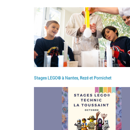
Image
Stages LEGO® à Nantes, Rezé et Pornichet
Image