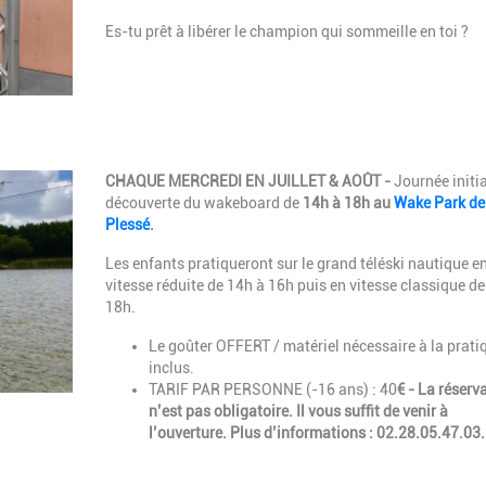
Es-tu prêt à libérer le champion qui sommeille en toi ?
Description
CHAQUE MERCREDI EN JUILLET & AOÛT -
Journée initi
découverte du wakeboard de
14h à 18h au
Wake Park de
Plessé
.
Les enfants pratiqueront sur le grand téléski nautique e
vitesse réduite de 14h à 16h puis en vitesse classique de
18h.
Le goûter OFFERT / matériel nécessaire à la prati
inclus.
TARIF PAR PERSONNE (-16 ans) : 40
€ -
La réserv
n’est pas obligatoire. Il vous suffit de venir à
l’ouverture.
Plus d’informations : 02.28.05.47.03