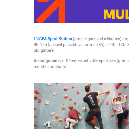
Description
L'UCPA Sport Station
(proche gare sud à Nantes) orga
9h-12h (accueil possible à partir de 8h) et 14h-17h.
obligatoire.
Au programme,
différentes activités sportives (grimp
moniteur diplômé.
Image