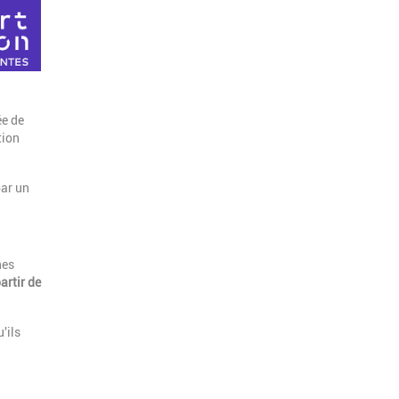
ée de
tion
par un
nes
artir de
'ils