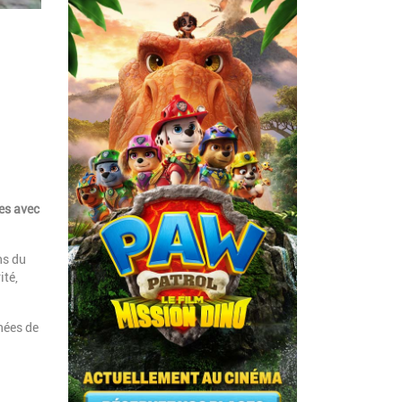
es avec
ns du
ité,
nées de