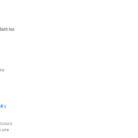
dant les
une
44
à
arcours
s une