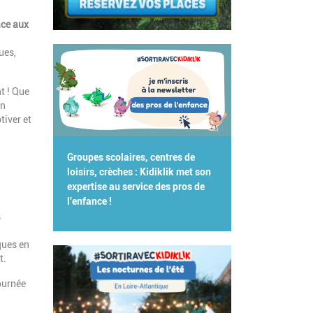
âce aux
ues,
t ! Que
un
tiver et
Groupes scolaires, centres de
loisirs, crèches : Kidiklik met son
expertise au service des pros de
l'enfance !
s
ques en
t.
ournée