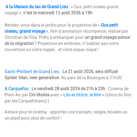
A la Maison du lac de Grand Lieu
:
« Gus, petit oiseau grand
voyage »,
c’est le mercredi 12 août 2026 à 19h
Rendez-vous dans le jardin pour la projection de «
Gus petit
oiseau, grand voyage
», film d’animation récompensé, réalisé par
Christian de Vita. Prêts à embarquer pour
un grand voyage autour
de la migration
? Projection en extérieur, n’oubliez pas votre
couverture ou votre nappe… et votre pique-nique !
Saint-Philbert de Grand Lieu
:
Le 21 août 2026, sera diffusé
Spider-Man
,
new generation
. Au parc de la Boulogne à 21h30.
A Carquefou
:
Le vendredi 28 août 2026 de
21h à 23h
: Cinéma de
Plein Air par
Cin’étoiles
avec «
Lilo et Stitch, le film
» (choix du film
par les Carquefoliens) |
Astuce pour le cinéma : apportez vos transats, sièges, bouées ou
un plaid pour plus de confort !