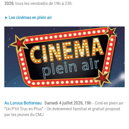
2026
, tous les vendredis de 19h à 23h.
➤ Les cinémas en plein air
Image
Description
Au Loroux Bottereau
:
Samedi 4 juillet 2026, 19h
- Ciné en plein air
"Un P'tit Truc en Plus" - Un évènement familial et gratuit proposé
par les jeunes du CMJ