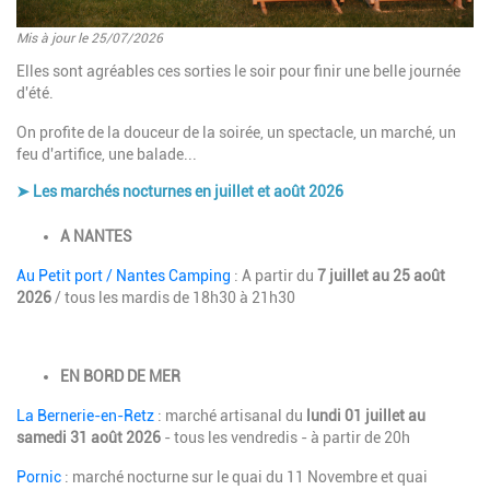
Mis à jour le 25/07/2026
Introduction
Elles sont agréables ces sorties le soir pour finir une belle journée
d'été.
On profite de la douceur de la soirée, un spectacle, un marché, un
feu d'artifice, une balade...
➤ Les marchés nocturnes en juillet et août 2026
Paragraphes
Description
A NANTES
Au Petit port / Nantes Camping
: A partir du
7 juillet au 25 août
2026
/ tous les mardis de 18h30 à 21h30
EN BORD DE MER
La Bernerie-en-Retz
: marché artisanal du
lundi 01 juillet au
samedi 31 août 2026
- tous les vendredis - à partir de 20h
Pornic
: marché nocturne sur le quai du 11 Novembre et quai