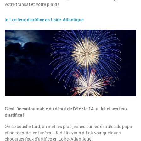
votre transat et votre plaid !
➤ Les feux d'artifice en Loire-Atlantique
Image
Description
C'est l'incontournable du début de l'été : le 14 juillet et ses feux
d'artifice !
On se couche tard, on met les plus jeunes sur les épaules de papa
et on regarde les fusées... Kidiklik vous dit où voir quelques
chouettes feux d'artifice en Loire-Atlantique !