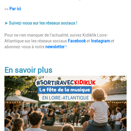
>>
Par ici
➤ Suivez-nous sur les réseaux sociaux !
Description
Pour ne rien manquer de l'actualité, suivez Kidiklik Loire-
Atlantique sur les réseaux sociaux
Facebook
et
Instagram
et
abonnez-vous à notre
newsletter
!
En savoir plus