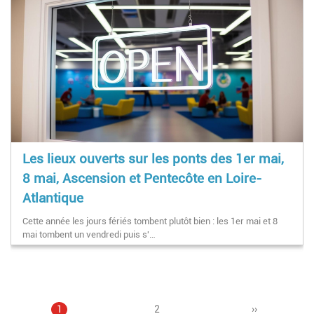
Les lieux ouverts sur les ponts des 1er mai,
8 mai, Ascension et Pentecôte en Loire-
Atlantique
Cette année les jours fériés tombent plutôt bien : les 1er mai et 8
mai tombent un vendredi puis s'…
Page
1
Page
2
Pagination
Page
››