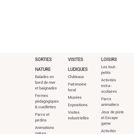
SORTIES
VISITES
LOISIRS
Les tout-
NATURE
LUDIQUES
petits
Balades en
Châteaux
Activités
bord de mer
Patrimoine
extra-
et baignades
local
scolaires
Fermes
Musées
Parcs
pédagogiques
animaliers
Expositions
& cueillettes
Jeux de piste
Visites
Parcs et
et Escape
industrielles
jardins
game
Animations
Activités
nature