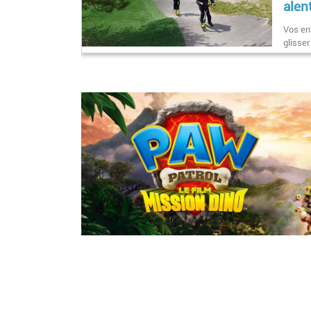
alen
Vos enf
glisse