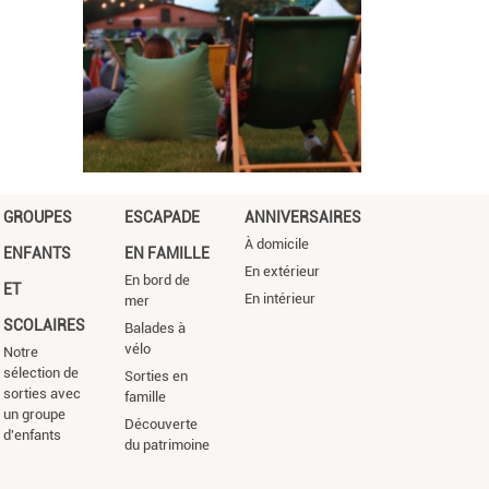
GROUPES
ESCAPADE
ANNIVERSAIRES
À domicile
ENFANTS
EN FAMILLE
En extérieur
En bord de
ET
En intérieur
mer
SCOLAIRES
Balades à
vélo
Notre
sélection de
Sorties en
sorties avec
famille
un groupe
Découverte
d'enfants
du patrimoine