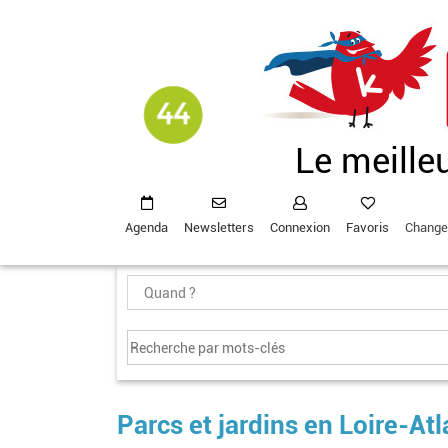
Aller
au
contenu
principal
Le meille
Agenda
Newsletters
Connexion
Favoris
Change
Parcs et jardins en Loire-At