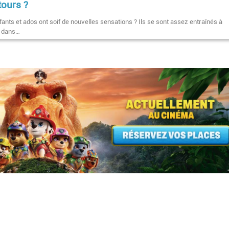
tours ?
ants et ados ont soif de nouvelles sensations ? Ils se sont assez entraînés à
r dans…
Pagination