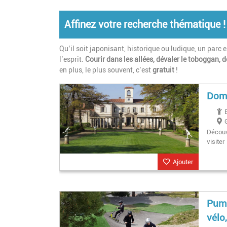
Affinez votre recherche thématique !
Qu’il soit japonisant, historique ou ludique, un parc 
l’esprit.
Courir dans les allées, dévaler le toboggan, d
en plus, le plus souvent, c’est
gratuit
!
Doma
Découv
visiter
Ajouter
Pump
vélo