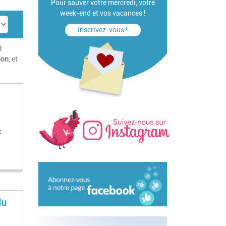
Pour sauver votre mercredi, votre
week-end et vos vacances !
Inscrivez-vous !
t
bon
, et
z
du