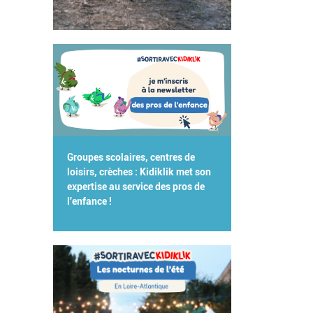
Groupes scolaires, centres de
loisirs, crèches : Kidiklik met son
expertise au service des pros de
l'enfance !