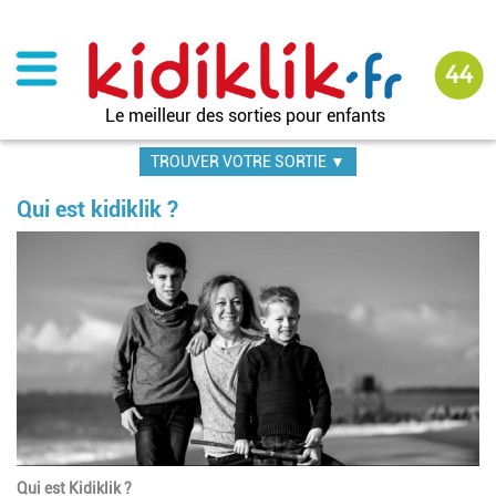
Aller
au
contenu
principal
Le meilleur des sorties pour enfants
TROUVER VOTRE SORTIE ▼
Qui est kidiklik ?
Qui est Kidiklik ?