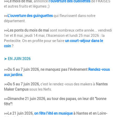
>>Le mois de mai
, annonce
l'ouverture des cueillettes
de FRAISES
et autres fruits et légumes ;)
>>
L'ouverture des guinguettes
qui fleurissent dans notre
département.
>>Les ponts du mois de mai
sont nombreux cette année... vendredi
1er et 8 mai, jeudi 14 mai, l'Ascension et lundi 25 mai 2026 : la
Pentecôte. On en profite pour se faire
un court-séjour dans le
coin
?
➤ EN JUIN 2026
Description
>>Du 5 au 7 juin 2026, ne manquez pas l'événement
Rendez-vous
aux jardins
.
>>
Du 5 au 7 juin 2026,
c'est le rendez-vous des makers à
Nantes
Maker Campus
sous les Nefs.
>>Dimanche 21 juin 2026, au tour des papas, on leur dit "bonne
fête"!
>>Le 21 juin 2026,
on fête l'été en musique
à Nantes et en Loire-