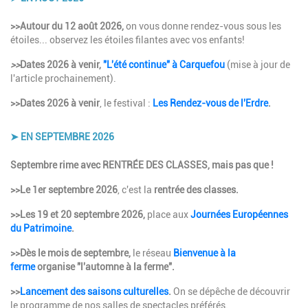
Description
>>Autour du 12 août 2026,
on vous donne rendez-vous sous les
étoiles... observez les étoiles filantes avec vos enfants!
>>
Dates 2026 à venir,
"L'été continue" à Carquefou
(mise à jour de
l'article prochainement).
>>Dates 2026 à venir
, le festival :
Les Rendez-vous de l'Erdre
.
➤ EN SEPTEMBRE 2026
Description
Septembre rime avec RENTRÉE DES CLASSES, mais pas que !
>>Le 1er septembre 2026
, c'est la
rentrée des classes.
>>Les 19 et 20 septembre 2026,
place aux
Journées Européennes
du Patrimoine
.
>>Dès le mois de septembre,
le réseau
Bienvenue à la
ferme
organise "l'automne à la ferme".
>>
Lancement des saisons culturelles
.
On se dépêche de découvrir
le programme de nos salles de spectacles préférés.