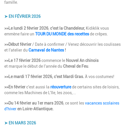
famille.
➤ EN FÉVRIER 2026
Description
>>Le
lundi 2 février 2026
,
c'est la Chandeleur,
Kidiklik vous
emmène faire un
TOUR DU MONDE des recettes
de crêpes.
>>Début février
/ Date à confirmer / Venez découvrir les coulisses
et l'atelier du
Carnaval de Nantes
!
>>Le 17 février 2026
commence le
Nouvel An chinois
et marque le début de l'année du
Cheval de Feu
.
>>Le mardi 17 février 2026,
c'est Mardi Gras.
À vos costumes!
>>En février
c'est aussi la
réouverture
de certains sites de loisirs,
comme les Machines de L'Ile, les zoos,...
>>Du 14 février au 1er mars 2026
, ce sont les
vacances scolaires
d'hiver
en Loire-Atlantique.
➤ EN MARS 2026