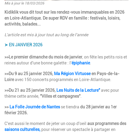
Mis à jour le 18/03/2026
Introduction
Kidiklik vous dit tout sur les rendez-vous immanquables en 2026
en Loire-Atlantique. De super RDV en famille : festivals, loisirs,
activités, balades...
L'article est mis à jour tout au long de l'année
➤ EN JANVIER 2026
Paragraphes
Description
>>Le premier dimanche du mois de janvier
, on fête les petits rois et
reines autour d'une bonne galette : l'
épiphanie
.
>>Du 9 au 25 janvier 2026,
Ma Région Virtuose
en Pays-de-la-
Loire
avec 150 concerts programmés en
Loire-Atlantique.
>>Du 21 au 25 janvier 2026,
Les Nuits de la Lecture"
avec pour
thème cette année,
"Villes et campagnes
"
.
>>
La Folle Journée de Nantes
se tiendra
du 28 janvier au 1er
février 2026.
C'est aussi le moment de jeter un coup d'oeil
aux programmes des
saisons culturelles
,
pour réserver un spectacle à partager en