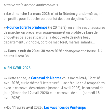
Description
C'est le mois de mon anniversaire
;)
>>Le dimanche 1er mars 2026
, c'est
la fête des grands-mères,
on
en profite pour l'appeler ou pour lui déposer de jolies fleurs.
>>
Pour célébrer le printemps
(le 20 mars)
, on enfile ses chaussures
de marche, on prépare un pique-nique et on profite de faire de
chouettes balades et partir à la découverte de notre beau
département : vignoble, bord de mer, forêt, marais salants...
>> Dans la nuit du 29 au 30 mars 2026 :
changement d'heure. À 2
heures il sera 3h.
➤ EN AVRIL 2026
Description
>>
Cette année, le
Carnaval de Nantes
vous invite
les 4, 12 et 18
avril 2026
,
sur le thème "Littérature".
Il se déroule en 3 temps forts
avec le carnaval des enfants (samedi 4 avril 2026), le carnaval de
jour (dimanche 12 avril 2026) et le carnaval de nuit (samedi 18
avril 2026).
>>Du 11 au 26 avril 2026 :
Les vacances de Printemps