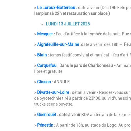
>
Le Loroux-Bottereau :
date à venir (Dès 19h Fête po
lampionsà 22h et restauration sur place.)
LUNDI 13 JUILLET 2026
>
Mesquer
:
Feu d’artifice à la tombée de la nuit. Rue
>
Aigrefeuille-sur-Maine
:date à venir dès 18h –
Feu 
>
Blain
:
temps festif convivial et musical + feu d'arti
>
Carquefou
: Dans le parc de Charbonneau -
Animatio
libre et gratuite
>
Clisson
:
ANNULE
>
Divatte-sur-Loire
: détail à venir - Rendez-vous sur
de pyrotechnie tiré à partir de 23h00, suivi d’une so
trucks et une buvette.
>
Guenrouët
: date à venir
RDV au terrain de la kermess
>
Pénestin
: A partir de 18h, au stade du Logo. Au pr