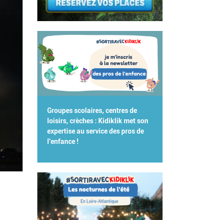
Groupes scolaires, centres de
loisirs, crèches : Kidiklik met son
expertise au service des pros de
l'enfance !