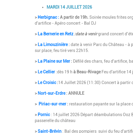
MARDI 14 JUILLET 2026
>
Herbignac
:
A partir de 19h.
Soirée moules frites or
d'artifice - Apéro concert - Bal DJ
>
La Bernerie en Retz
:date à venir
grand concert d’été 
>
La Limouzinière
:
date à venir Parc du Château - à p
sur place, feu tiré vers 22h15.
>
La Plaine sur Mer
:
Défilé des chars, feu d'artifice, 
>
Le Cellier
:dès 19 h
à Beau-Rivage
Feu d'artifice 14 
>
Le Croisic
:
14 Juillet 2026 (11:30) Concert à partir
>
Nort-sur-Erdre
: ANNULE
>
Piriac-sur-mer
:
restauration payante sur la place d
>
Pornic
: 14 juillet 2026 Départ déambulations Ooz Ban
passerelle du château
>
Saint-Brévin
: Bal des pompiers suivi du feu d'artifi