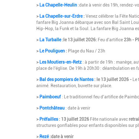
>
La Chapelle-Heulin
:date à venir dès 19h, rendez-v
>
La Chapelle-sur-Erdre
:
Venez célébrer la Fête Nation
fanfare Big Joanna débarque avec son Bal Saint Loui
Hip-Hop, la Funk et la Soul. La fanfare Big Joanna e
>
La Turballe
:le 13 juillet 2026:
Feu d'artifice
23h - P
>
Le Pouliguen
:
Plage du Nau / 23h
>
Les Moutiers-en-Retz
: à partir de 19h : manège, 
place de l'église. De 19h à 20h30 : déambulation en fa
>
Bal des pompiers de Nantes
: le 13 juillet 2026 -
Le 
animé. Restauration, buvette sur place.
>
Paimboeuf
: Le traditionnel feu d’artifice de Paim
>
Pontchâteau
: date à venir
>
Préfailles
: 13 juillet 2026
Fête nationale avec
retra
structures gonflables pour enfants disponibles sur p
>
Rezé
:date à venir