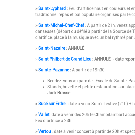
>
Saint-Lyphard
:
Feu d’artifice haut en couleurs et e
traditionnel repas et bal populaire organisés par le 
>
Saint-Michel-Chef-Chef
: A partir de 21h, venez a
danseuses (départ du défilé à partir de la Source de T
d'artifice, place à la musique avec un bal rythmé par 
>
Saint-Nazaire
:
ANNULÉ
>
Saint Philbert de Grand Lieu
:
ANNULÉ
- date repo
>
Sainte-Pazanne
: A partir de 19h30
Rendez-vous au parc de l'Escale de Sainte-Pa
Stands, buvette et petite restauration sur plac
Jack Brasse
>
Sucé sur Erdre
:
date à venir Soirée festive (21h) + f
>
Vallet
:date à venir dès 20h le Champilambart accue
Feu d’artifice à 23h.
>
Vertou
: date à venir concert à partir de 20h et spec