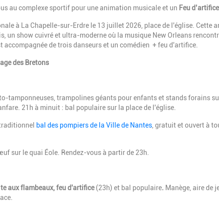
ous au complexe sportif pour une animation musicale et un
Feu d’artific
ale à La Chapelle-sur-Erdre le 13 juillet 2026, place de l'église. Cette a
s, un show cuivré et ultra-moderne où la musique New Orleans rencontr
st accompagnée de trois danseurs et un comédien + feu d'artifice.
lage des Bretons
auto-tamponneuses, trampolines géants pour enfants et stands forains su
nfare. 21h à minuit : bal populaire sur la place de l'église.
traditionnel
bal des pompiers de la Ville de Nantes
, gratuit et ouvert à to
bœuf sur le quai Éole. Rendez-vous à partir de 23h.
ite aux flambeaux, feu d'artifice
(23h) et bal populaire
.
Manège, aire de j
lace.