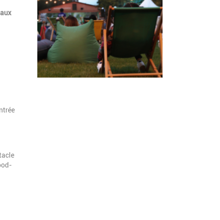
 aux
ntrée
tacle
ood-