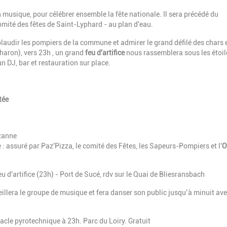
n musique, pour célébrer ensemble la fête nationale. Il sera précédé du
comité des fêtes de Saint-Lyphard - au plan d'eau.
pplaudir les pompiers de la commune et admirer le grand défilé des chars 
haron), vers 23h ,
un grand
feu d'artifice
nous rassemblera sous les étoil
un DJ, bar et restauration sur place.
rtée
zanne
e : assuré par Paz'Pizza, le comité des Fêtes, les Sapeurs-Pompiers et l'
O
eu d'artifice (23h) - Port de Sucé, rdv sur le Quai de Bliesransbach
illera le groupe de musique et fera danser son public jusqu’à minuit av
tacle pyrotechnique à 23h. Parc du Loiry. Gratuit