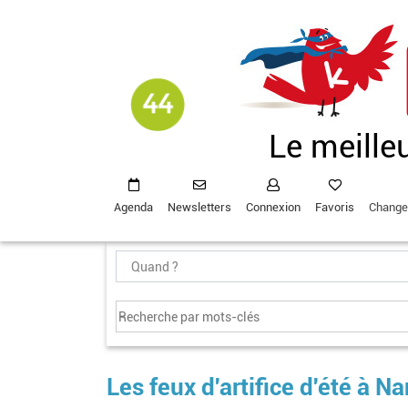
Aller
au
contenu
principal
Le meille
Agenda
Newsletters
Connexion
Favoris
Change
Les feux d'artifice d'été à N