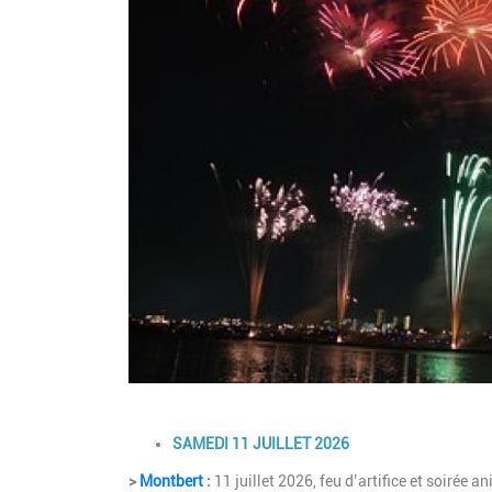
Description
SAMEDI 11 JUILLET 2026
>
Montbert
:
11 juillet 2026, feu d’artifice et soirée 