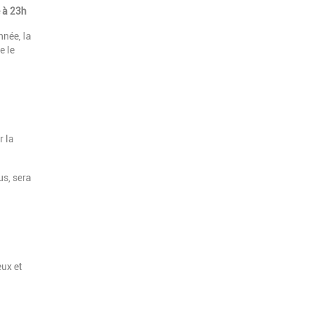
e à 23h
nnée, la
e le
r la
us, sera
eux et