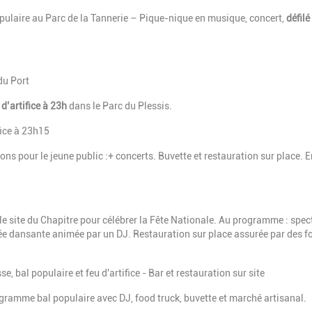
pulaire au Parc de la Tannerie – Pique-nique en musique, concert,
défilé
 du Port
d’artifice à 23h
dans le Parc du Plessis.
fice à 23h15
ns pour le jeune public :+ concerts. Buvette et restauration sur place. E
 le site du Chapitre pour célébrer la Fête Nationale. Au programme : spec
irée dansante animée par un DJ. Restauration sur place assurée par des f
e, bal populaire et feu d'artifice - Bar et restauration sur site
ogramme bal populaire avec DJ, food truck, buvette et marché artisanal.