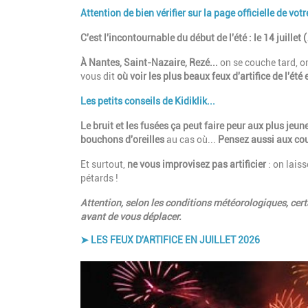
Introduction
Attention de bien vérifier sur la page officielle de votr
C'est l'incontournable du début de l'été : le 14 juillet (
À Nantes, Saint-Nazaire, Rezé...
on se couche tard, on
vous dit
où voir les plus beaux feux d'artifice de l'été
Les petits conseils de Kidiklik...
Le bruit et les fusées ça peut faire peur aux plus jeun
bouchons d'oreilles
au cas où...
Pensez aussi aux co
Et surtout,
ne vous improvisez pas artificier
: on laiss
pétards !
Attention, selon les conditions météorologiques, certa
avant de vous déplacer.
➤ LES FEUX D'ARTIFICE EN JUILLET 2026
Paragraphes
Image