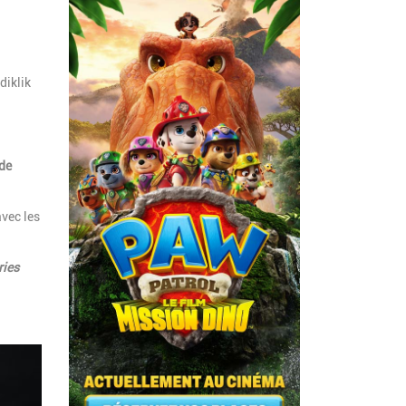
diklik
 de
avec les
ries