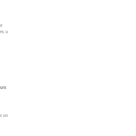
et
es, u
urs
ec un